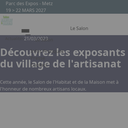
Aller au contenu principal
Panneau de gestion des cookies
Parc des Expos - Metz
19 > 22 MARS 2027
Le Salon
21/03/2023
Actualités
Le Salon
Découvrez les exposants
Infos Pratiques
Le Salon
Presse
du village de l'artisanat
Contact
Les secteurs du Salon Habitat & Jardin
Appuyez sur Entrée pour ouvrir le lien. Appuy
Le Salon de l'Habitat en images
Partenaires
Cette année, le Salon de l'Habitat et de la Maison met à
l'honneur de nombreux artisans locaux.
Facebook
Instagram
Linkedin