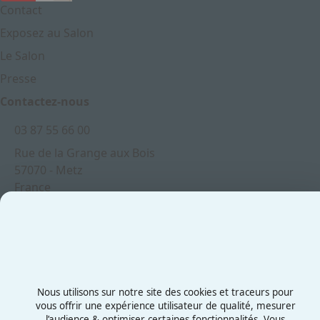
Contact
Exposez au Salon
Le Salon
Presse
Contactez-nous
03 87 55 66 00
Rue de la Grange aux Bois
57070 - Metz
France
Mentions légales
Politiques cookies
Politiques de confidentialité
Nous utilisons sur notre site des cookies et traceurs pour
CGU
vous offrir une expérience utilisateur de qualité, mesurer
l’audience & optimiser certaines fonctionnalités. Vous