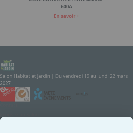
600A
En savoir +
Item
1
of
1
Salon Habitat et Jardin | Du vendredi 19 au lundi 22 mars
2027
Contact
Exposez au Salon
Le Salon