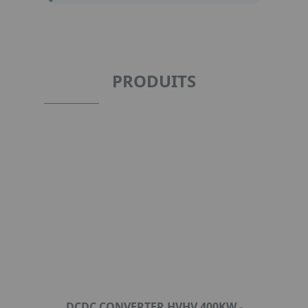
PRODUITS
DCDC CONVERTER HVHV 400KW -