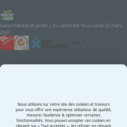
Salon Habitat et Jardin | Du vendredi 19 au lundi 22 mars
2027
Contact
Exposez au Salon
Le Salon
Presse
Contactez-nous
03 87 55 66 00
Nous utilisons sur notre site des cookies et traceurs
Rue de la Grange aux Bois
pour vous offrir une expérience utilisateur de qualité,
mesurer l’audience & optimiser certaines
57070 - Metz
fonctionnalités. Vous pouvez accepter ces cookies en
France
cliquant sur « Tout Accepter », les refuser en cliquant