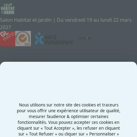
Salon Habitat et Jardin | Du vendredi 19 au lundi 22 mars
2027
Contact
Exposez au Salon
Le Salon
Presse
Contactez-nous
03 87 55 66 00
Nous utilisons sur notre site des cookies et traceurs
Rue de la Grange aux Bois
pour vous offrir une expérience utilisateur de qualité,
mesurer l’audience & optimiser certaines
57070 - Metz
fonctionnalités. Vous pouvez accepter ces cookies en
France
cliquant sur « Tout Accepter », les refuser en cliquant
sur « Tout Refuser » ou cliquer sur « Personnaliser »