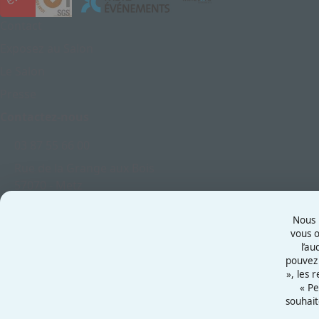
Contact
Exposez au Salon
Le Salon
Presse
Contactez-nous
03 87 55 66 00
Rue de la Grange aux Bois
57070 - Metz
France
Nous u
vous o
l’au
pouvez 
Mentions légales
», les 
Politiques cookies
« Pe
souhait
Politiques de confidentialité