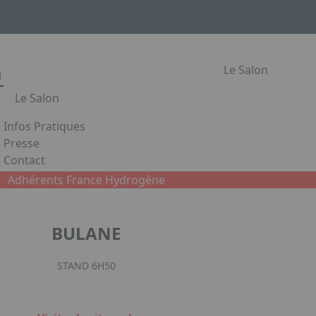
Le Salon
Le Salon
Infos Pratiques
Le Salon
Presse
Contact
Les secteurs du Salon Habitat & Jardin
Appuyez sur Entrée pour ouvrir le lien. Appuyez sur la flè
Adhérents France Hydrogène
Le Salon de l'Habitat en images
Partenaires
BULANE
Facebook
Instagram
Linked
STAND 6H50