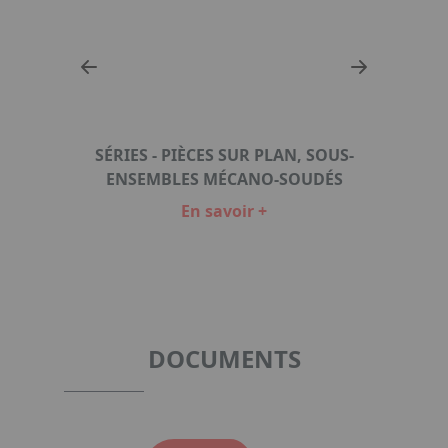
SÉRIES - PIÈCES SUR PLAN, SOUS-
PRÉ
NGS
ENSEMBLES MÉCANO-SOUDÉS
En savoir +
Item
1
of
6
DOCUMENTS