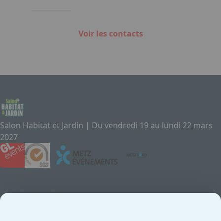
Voir les contacts
Salon Habitat et Jardin | Du vendredi 19 au lundi 22 mars
2027
Contact
Exposez au Salon
Le Salon