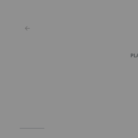
PL
Item
1
of
2