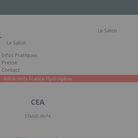
Le Salon
Le Salon
Infos Pratiques
Le Salon
Presse
Contact
Les secteurs du Salon Habitat & Jardin
Appuyez sur Entrée pour ouvrir le lien. Appuyez sur la flè
Adhérents France Hydrogène
Le Salon de l'Habitat en images
Partenaires
CEA
Facebook
Instagram
Linked
STAND 4N74