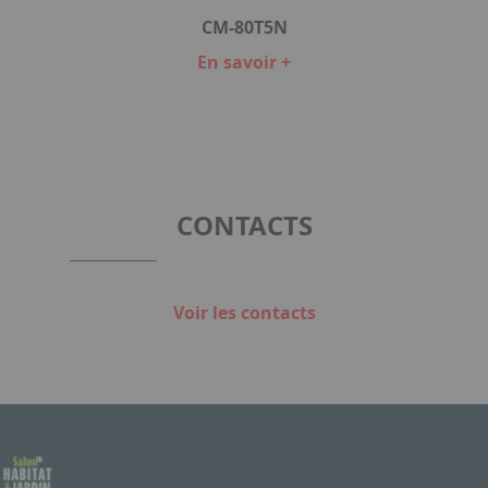
SÉ
CM-80T5N
En savoir +
Item
1
of
5
CONTACTS
Voir les contacts