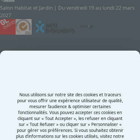
Salon Habitat et Jardin | Du vendredi 19 au lundi 22 mars
2027
Contact
Exposez au Salon
Le Salon
Presse
Contactez-nous
03 87 55 66 00
Nous utilisons sur notre site des cookies et traceurs
Rue de la Grange aux Bois
pour vous offrir une expérience utilisateur de qualité,
mesurer l’audience & optimiser certaines
57070 - Metz
fonctionnalités. Vous pouvez accepter ces cookies en
France
cliquant sur « Tout Accepter », les refuser en cliquant
sur « Tout Refuser » ou cliquer sur « Personnaliser »
pour gérer vos préférences. Si vous souhaitez obtenir
plus d’informations sur les cookies utilisés, visitez notre