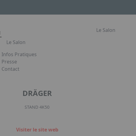
Le Salon
Le Salon
Infos Pratiques
Le Salon
Presse
Contact
Les secteurs du Salon Habitat & Jardin
Appuyez sur Entrée pour ouvrir le lien. Appuyez sur la flè
Le Salon de l'Habitat en images
Partenaires
DRÄGER
Facebook
Instagram
Linked
STAND 4K50
Visiter le site web