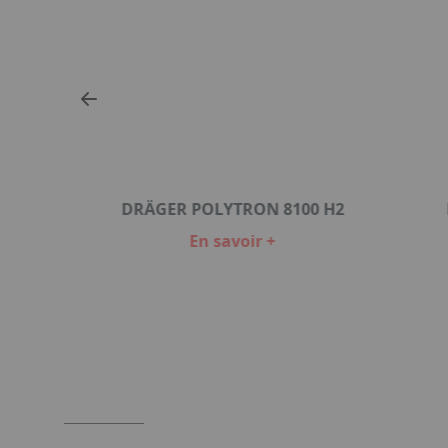
DRÄGER POLYTRON 8100 H2
En savoir +
Item
1
of
6