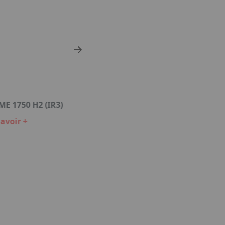
E 1750 H2 (IR3)
DRÄGER X-NODE
avoir +
En savoir +