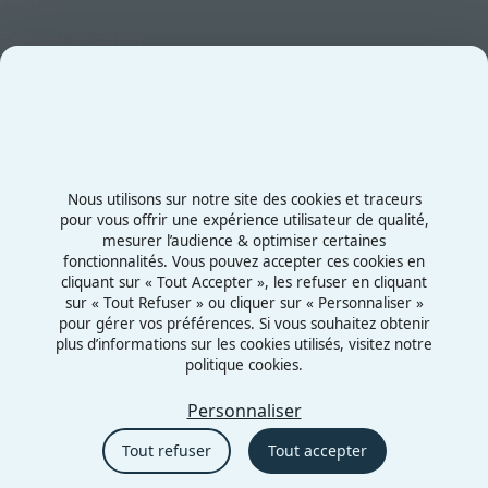
Contact
Exposez au Salon
Le Salon
Presse
Contactez-nous
03 87 55 66 00
Nous utilisons sur notre site des cookies et traceurs
Rue de la Grange aux Bois
pour vous offrir une expérience utilisateur de qualité,
mesurer l’audience & optimiser certaines
57070 - Metz
fonctionnalités. Vous pouvez accepter ces cookies en
France
cliquant sur « Tout Accepter », les refuser en cliquant
sur « Tout Refuser » ou cliquer sur « Personnaliser »
pour gérer vos préférences. Si vous souhaitez obtenir
plus d’informations sur les cookies utilisés, visitez notre
politique cookies.
Mentions légales
Politiques cookies
Personnaliser
Politiques de confidentialité
Tout refuser
Tout accepter
CGU
Éthique et conformité