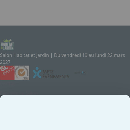
Salon Habitat et Jardin | Du vendredi 19 au lundi 22 mars
2027
Contact
Exposez au Salon
Le Salon
Presse
Contactez-nous