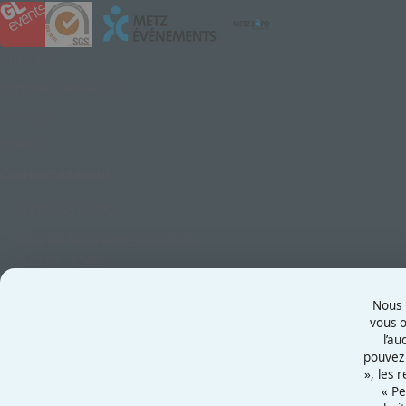
Contact
Exposez au Salon
Le Salon
Presse
Contactez-nous
03 87 55 66 00
Rue de la Grange aux Bois
57070 - Metz
France
Nous u
vous o
l’au
pouvez 
Mentions légales
», les 
Politiques cookies
« Pe