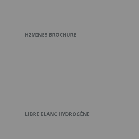
H2MINES BROCHURE
Format : PDF (375 Ko)
LIBRE BLANC HYDROGÈNE
Format : PDF (3 Mo)