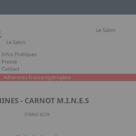
Le Salon
Le Salon
Infos Pratiques
Le Salon
Presse
Contact
Les secteurs du Salon Habitat & Jardin
Appuyez sur Entrée pour ouvrir le lien. Appuyez sur la flè
Adhérents France Hydrogène
Le Salon de l'Habitat en images
Partenaires
INES - CARNOT M.I.N.E.S
Facebook
Instagram
Linked
STAND 6C29