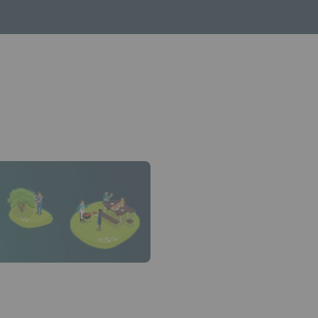
che bas pour ouvrir le sous-menu.
in