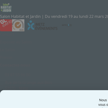
Salon Habitat et Jardin | Du vendredi 19 au lundi 22 mars 
Contact
Exposez au Salon
Le Salon
Presse
Contactez-nous
03 87 55 66 00
Rue de la Grange aux Bois
57070 - Metz
France
Nous u
vous o