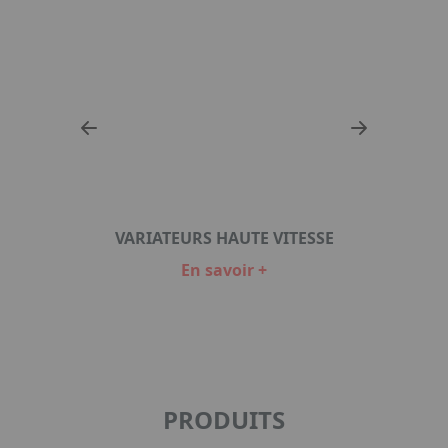
SE
VARIATEURS HAUTE VITESSE
V
En savoir +
Item
1
of
2
PRODUITS