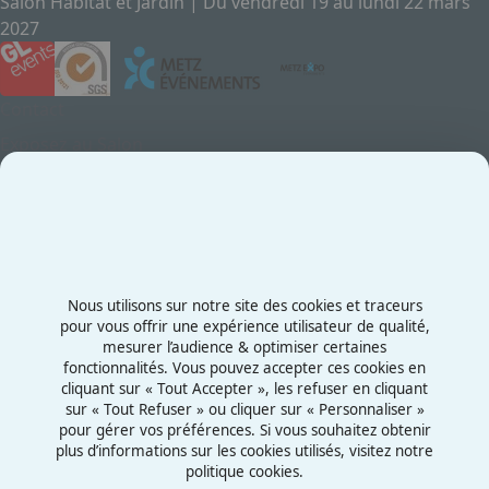
Salon Habitat et Jardin | Du vendredi 19 au lundi 22 mars
2027
Contact
Exposez au Salon
Le Salon
Presse
Contactez-nous
03 87 55 66 00
Nous utilisons sur notre site des cookies et traceurs
Rue de la Grange aux Bois
pour vous offrir une expérience utilisateur de qualité,
mesurer l’audience & optimiser certaines
57070 - Metz
fonctionnalités. Vous pouvez accepter ces cookies en
France
cliquant sur « Tout Accepter », les refuser en cliquant
sur « Tout Refuser » ou cliquer sur « Personnaliser »
pour gérer vos préférences. Si vous souhaitez obtenir
plus d’informations sur les cookies utilisés, visitez notre
politique cookies.
Mentions légales