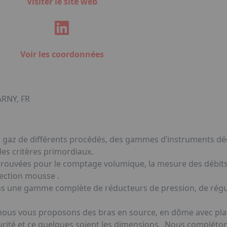
Visiter le site web
Voir les coordonnées
ARNY, FR
s gaz de différents procédés, des gammes d’instruments déd
 des critères primordiaux.
rouvées pour le comptage volumique, la mesure des débit
étection mousse .
ns une gamme complète de réducteurs de pression, de régul
nous vous proposons des bras en source, en dôme avec plat
rité et ce quelques soient les dimensions. .Nous complétons