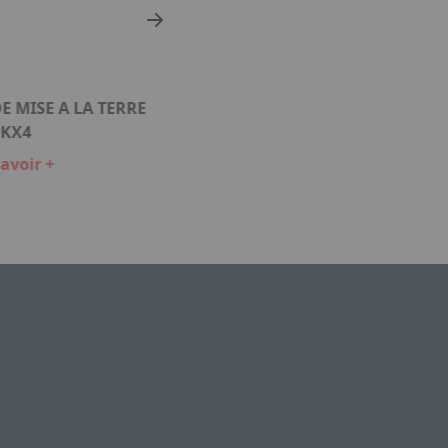
 MISE A LA TERRE
SA200
EKX4
En savoir +
avoir +