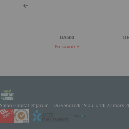
DA500
DE
En savoir +
Item
1
of
4
Salon Habitat et Jardin | Du vendredi 19 au lundi 22 mars 
Contact