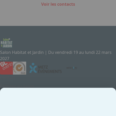
Voir les contacts
Salon Habitat et Jardin | Du vendredi 19 au lundi 22 mars
2027
Contact
Exposez au Salon
Le Salon
Presse
Contactez-nous