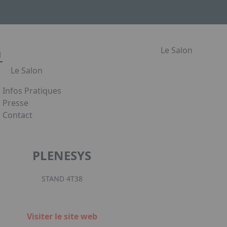
Le Salon
Le Salon
Infos Pratiques
Le Salon
Presse
Contact
Les secteurs du Salon Habitat & Jardin
Appuyez sur Entrée pour ouvrir le lien. Appuyez sur la flè
Le Salon de l'Habitat en images
Partenaires
PLENESYS
Facebook
Instagram
Linked
STAND 4T38
Visiter le site web