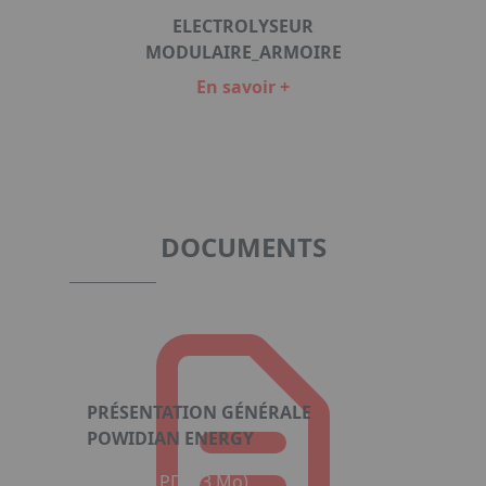
ELECTROLYSEUR
ER
MODULAIRE_ARMOIRE
En savoir +
Item
1
of
6
DOCUMENTS
PRÉSENTATION GÉNÉRALE
POWIDIAN ENERGY
Format : PDF (3 Mo)