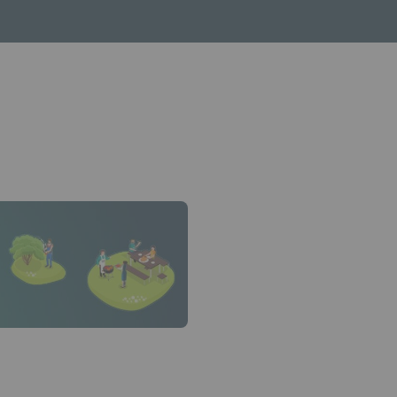
che bas pour ouvrir le sous-menu.
in