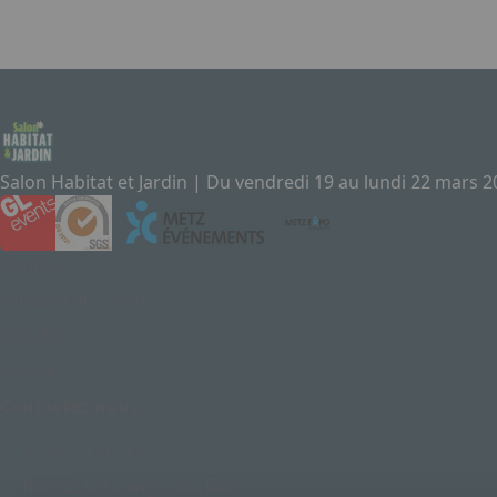
Item
1
of
1
Salon Habitat et Jardin | Du vendredi 19 au lundi 22 mars 
Contact
Exposez au Salon
Le Salon
Presse
Contactez-nous
03 87 55 66 00
Rue de la Grange aux Bois