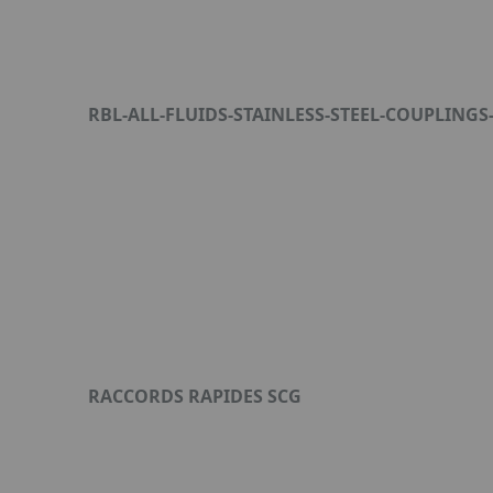
RBL-ALL-FLUIDS-STAINLESS-STEEL-COUPLINGS
Format : PDF (7 Mo)
RACCORDS RAPIDES SCG
Format : PDF (781 Ko)