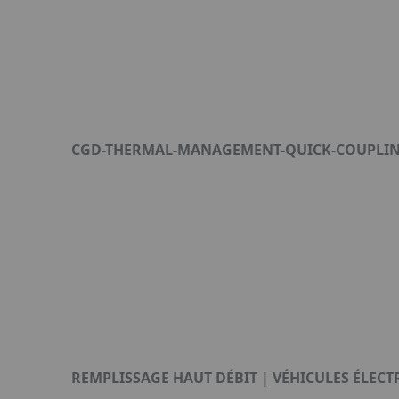
CGD-THERMAL-MANAGEMENT-QUICK-COUPLING
Format : PDF (2 Mo)
REMPLISSAGE HAUT DÉBIT | VÉHICULES ÉLEC