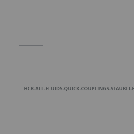
Item
1
of
10
HCB-ALL-FLUIDS-QUICK-COUPLINGS-STAUBLI-
Format : PDF (2 Mo)