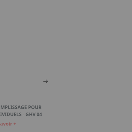
EMPLISSAGE POUR
POIGNEE DE REMPLISSAGE 
IVIDUELS - GHV 04
VEHICULES INDIVIDUELS - GH
avoir +
En savoir +