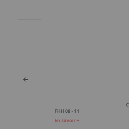
2
SSION
C
FHH 08 - 11
L
En savoir +