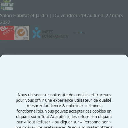
Salon Habitat et Jardin | Du vendredi 19 au lundi 22 mars
2027
Contact
Exposez au Salon
Le Salon
Presse
Contactez-nous
03 87 55 66 00
Nous utilisons sur notre site des cookies et traceurs
Rue de la Grange aux Bois
pour vous offrir une expérience utilisateur de qualité,
mesurer l’audience & optimiser certaines
57070 - Metz
fonctionnalités. Vous pouvez accepter ces cookies en
France
cliquant sur « Tout Accepter », les refuser en cliquant
sur « Tout Refuser » ou cliquer sur « Personnaliser »
pour gérer vos préférences. Si vous souhaitez obtenir